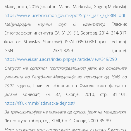
Македонија, 2016 (koautori: Marina Markoska, Grigorij Markoski);
https://www.e-ucebnici.mon.gov.mk/pdf/Srpski_jazik_6_PRINT.pdf
Међународни научни скуп О идентитету
, Гласник
Етнографског института САНУ LXII (1), Београд, 2014, 314-317
(koautor: Stanislav Stanković). ISSN 0350-0861 (print edition);
ISSN 2334-8259 (online);
https://www.ei.sanu.ac.rs/index.php/gei/article/view/349/290
Статусот на српскиот (српскохрватскиот) јазик во основните
училишта во Република Македонија во периодот од 1945 до
1991 година
, Годишен зборник на Филолошкиот факултет
„Блаже Конески“, кн. 37, Скопје, 2010, стр. 81-101.
https://flf.ukim.mk/izdavacka-dejnost/
За транскрипцијата на имињата од српски јазик на македонски
,
Литературен збор, год. XLVII, бр. 4, Скопје, 2000, 35-39.
Неке карактеристике деклинације именица у говору Каменара
,