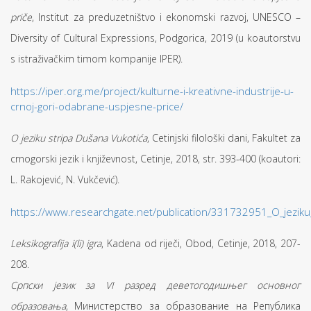
priče
, Institut za preduzetništvo i ekonomski razvoj, UNESCO –
Diversity of Cultural Expressions, Podgorica, 2019 (u koautorstvu
s istraživačkim timom kompanije IPER).
https://iper.org.me/project/kulturne-i-kreativne-industrije-u-
crnoj-gori-odabrane-uspjesne-price/
O jeziku stripa Dušana Vukotića
, Cetinjski filološki dani, Fakultet za
crnogorski jezik i književnost, Cetinje, 2018, str. 393-400 (koautori:
L. Rakojević, N. Vukčević).
https://www.researchgate.net/publication/331732951_O_jeziku
Leksikografija i(li) igra
, Kadena od riječi, Obod, Cetinje, 2018, 207-
208.
Cрпcки језик за VI разред деветогодишњег оcновног
образовања
, Миниcтерcтво за образование на Република