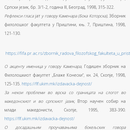
Српски језик, бр. 3/1-2, година III, Београд, 1998, 315-322.
Рефлекси гласа
јат
у говору Каменара (Бока Которска)
, Зборник
филолошког факултета у Приштини, књ. 7, Приштина, 1998,
121-130.
https://fifa.pr.ac.rs/zbornik_radova_filozofskog_fakulteta_u_prist
О акценту именица у говору Каменара
, Годишен зборник на
Филолошкиот факултет „Блаже Конески“, кн. 24, Скопје, 1998,
125-135.
https://flf.ukim.mk/izdavacka-dejnost/
За некои проблеми во врска со границата на слогот во
македонскиот и во српскиот јазик
, Втор научен собир на
млади македонисти, Скопје, 1995, 383-390.
https://flf.ukim.mk/izdavacka-dejnost/
О досадашњим проучавањима бокељских говора