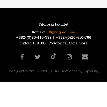
Filološki fakultet
Kontakt
|
ff@udg.edu.me
‎+382-(0)20-410-777‎ | ‎+382-(0)20-410-766‎
Oktoih 1, 81000 Podgorica, Crna Gora
Copyright © 2018 - 2026 , UDG. Developed by Exploring