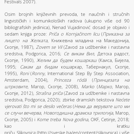
Festivals 2007).
Osim brojnih književnih prevoda, te naučnih i stručnih
lingvističkih i komunikoloških radova (ukupno više od 90
bibliografskih jedinica), Nenad Vujadinović dosad je objavio i
sedam knjiga proze:
Priča o Kornjačinom licu
(
Приказна за
лицето на Желката
, Книжевна младина на Македонија,
Скопје, 1987),
Zovem se Vil
(Zavod za udžbenike i nastavna
sredstva, Podgorica, 2016;
Се викам Вил,
Детска радост,
Скопје, 1990),
Желим да будем кошаркаш
(Каиса, Бијела,
1995;
Сакам да бидам
кошаркар, Табернакул, Скопје,
1995),
Roni
(
Ronny
, International Step By Step Association,
Amsterdam, 2004),
Princeza ródā
(
Принцезата на
штрковите
, Магор, Скопје, 2008),
Marko
(
M
арко
, Магор,
Скопје, 2012),
Strašna priča
(Zavod za udžbenike i nastavna
sredstva, Podgorica, 2020); zbirke dramskih tekstova
Nećete
vjerovati što mi se desilo večeras
(
Нема да верувате што ми
се случи вечерва
,
Новогодишна драмска трилогија
, Магор,
Скопје, 2005) i
Kome treba Nova godina
, OKF, Cetinje, 2018;
kao i kratku
priču
Slikovnica
(http://sveske.ba/en/content/slikovnica) i više