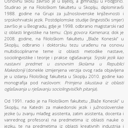
Osnovnu školu završio je u Bijeloj, a gimnaziju u Podgorici.
Studirao je na Filološkom fakultetu u Skoplju, diplomiravši
1988. godine na Grupi za južnoslovenske književnosti i
srpskohrvatski jezik. Postdiplomske studije (lingvistički smjer)
završio je u Beogradu, gdje je 1998. odbranio magistarski rad
iz oblasti lingvistike na temu:
Opis govora Kamenara
; dok je
2008. godine, na Filološkom fakultetu „Blaže Koneski“ u
Skoplju, odbranio i doktorsku tezu urađenu na osnovu
multidisciplinarne teme iz oblasti metodike nastave,
sociolingvistike i teorije i prakse oglašavanja:
Srpski jezik kao
nastavni predmet u osnovnim školama u Republici
Makedoniji
(donekle izmijenjena verzija ovog rada objavljena
je u izdanju Filološkog fakulteta u Skoplju 2010. godine kao
monografija pod naslovom:
Primjena iskustava iz oblasti
oglašavanja u rješavanju sociolingvisičkih pitanja
).
Od 1991. radio je na Filološkom fakultetu „Blaže Koneski“ u
Skoplju, na Katedri za makedonski jezik i južnoslovenske
jezike (u zvanju mlađeg asistenta, zatim asistenta, docenta i
vanrednog profesora) na predmetima iz oblasti nauke o
jeziku, te na predmetima iz oblasti kreativnih industrija i