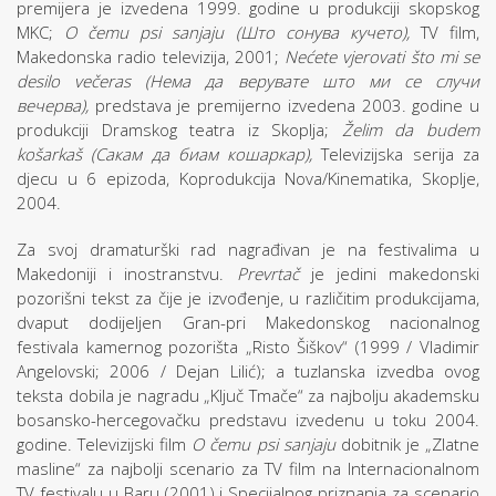
premijera je izvedena 1999. godine u produkciji skopskog
MKC;
O čemu psi sanjaju (
Што сонува кучето
),
TV film,
Makedonska radio televizija, 2001;
Nećete vjerovati što mi se
desilo večeras (
Нема да верувате што ми се случи
вечерва
),
predstava je premijerno izvedena 2003. godine u
produkciji Dramskog teatra iz Skoplja;
Želim da budem
košarkaš (
Сакам да биам кошаркар
),
Televiziјska serija za
djecu u 6 epizoda, Koprodukcija Nova/Kinematika, Skoplje,
2004.
Za svoj dramaturški rad nagrađivan je na festivalima u
Makedoniji i inostranstvu.
Prevrtač
je jedini makedonski
pozorišni tekst za čije je izvođenje, u različitim produkcijama,
dvaput dodijeljen Gran-pri Makedonskog nacionalnog
festivala kamernog pozorišta „Risto Šiškov“ (1999 / Vladimir
Angelovski; 2006 / Dejan Lilić); a tuzlanska izvedba ovog
teksta dobila je nagradu „Ključ Tmače“ za najbolju akademsku
bosansko-hercegovačku predstavu izvedenu u toku 2004.
godine. Televizijski film
O čemu psi sanjaju
dobitnik je „Zlatne
masline“ za najbolji scenario za TV film na Internacionalnom
TV festivalu u Baru (2001) i Specijalnog priznanja za scenario