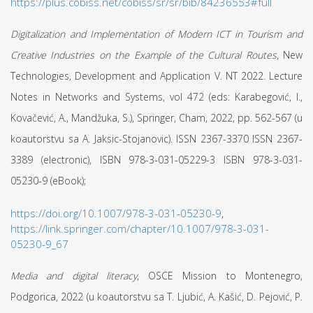
https://plus.cobiss.net/cobiss/sr/sr/bib/84236553#full
Digitalization and Implementation of
Modern ICT in Tourism and
Creative Industries on the Example of the Cultural Routes
, New
Technologies, Development and Application V. NT 2022. Lecture
Notes in Networks and Systems, vol 472 (eds: Karabegović, I.,
Kovačević, A., Mandžuka, S.), Springer, Cham, 2022, pp. 562-567 (u
koautorstvu sa A. Jaksic-Stojanovic). ISSN 2367-3370 ISSN 2367-
3389 (electronic), ISBN 978-3-031-05229-3 ISBN 978-3-031-
05230-9 (eBook);
https://doi.org/10.1007/978-3-031-05230-9
,
https://link.springer.com/chapter/10.1007/978-3-031-
05230-9_67
Media and digital literacy
, OSCE Mission to Montenegro,
Podgorica, 2022 (u koautorstvu sa T. Ljubić, A. Kašić, D. Pejović, P.