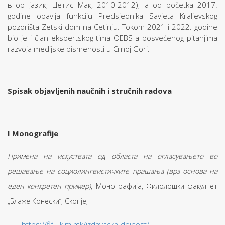
втор јазик; Цетис Мак, 2010-2012); a od početka 2017.
godine obavlja funkciju Predsjednika Savjeta Kraljevskog
pozorišta Zetski dom na Cetinju. Tokom 2021 i 2022. godine
bio je i član ekspertskog tima OEBS-a posvećenog pitanjima
razvoja medijske pismenosti u Crnoj Gori.
Spisak objavljenih naučnih i stručnih radova
I Monografije
Примена на искуствата од областа на огласувањето во
решавање на социолингвистичките прашања (врз основа на
еден конкретен пример)
, Монографија, Филолошки факултет
„Блаже Конески“, Скопје,
https://flf.ukim.mk/izdavacka-dejnost/