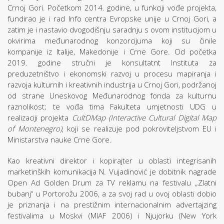
Crnoj Gori. Početkom 2014. godine, u funkciji vođe projekta,
fundirao je i rad Info centra Evropske unije u Crnoj Gori, a
zatim je i nastavio dvogodišnju saradnju s ovom institucijom u
okvirima međunarodnog konzorcijuma koji su činile
kompanije iz Italije, Makedonije i Crne Gore. Od početka
2019. godine stručni je konsultatnt Instituta za
preduzetništvo i ekonomski razvoj u procesu mapiranja i
razvoja kulturnih i kreativnih industrija u Crnoj Gori, podržanoj
od strane Uneskovog Međunarodnog fonda za kulturnu
raznolikost; te vođa tima Fakulteta umjetnosti UDG u
realizaciji projekta
CultDMap (Interactive Cultural Digital Map
of Montenegro)
, koji se realizuje pod pokroviteljstvom EU i
Ministarstva nauke Crne Gore.
Kao kreativni direktor i kopirajter u oblasti integrisanih
marketinških komunikacija N. Vujadinović je dobitnik nagrade
Open Ad Golden Drum za TV reklamu na festivalu „Zlatni
bubanj“ u Portorožu 2006, a za svoj rad u ovoj oblasti dobio
je priznanja i na prestižnim internacionalnim advertajzing
festivalima u Moskvi (MIAF 2006) i Njujorku (New York