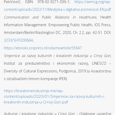
Petričević). ISBN 978-92-9271-036-1;
https://aemcg.org/wp-
content/uploads/2022/11/Medijska-i-digitalna-pismenost-EN.pdf
Communication
and Public Relations
in Healthcare
, Health
Information Management: Empowering Public Health, IOS Press,
Amsterdam/Berlin/Washington DC, 2020, Ch. 2.2, pp. 42-51. DOI:
3233/SHTI200664
,
https://ebooks.iospress.nl/volumearticle/55647
Smjernice za razvoj kulturnih i kreativnih industrija u Crnoj Gori
,
Institut za preduzetništvo i ekonomski razvoj, UNESCO –
Diversity of Cultural Expressions, Podgorica, 2019 (u koautorstvu
s istraživačkim timom kompanije IPER).
https://kreativneindustrije.me/wp-
content/uploads/2020/01/Smjernice-za-razvoj-kulturnih-i-
kreativnih-industrija-u-Crnoj-Gori.pdf
Kulturne i kreativne industrije u Crnoj Gori - Odabrane uspješne