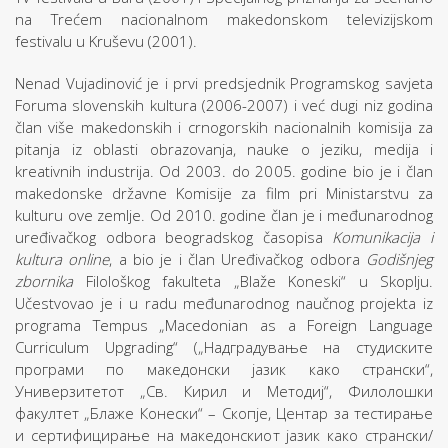
na Trećem nacionalnom makedonskom televizijskom
festivalu u Kruševu (2001).
Nenad Vujadinović je i prvi predsjednik Programskog savjeta
Foruma slovenskih kultura (2006-2007) i već dugi niz godina
član više makedonskih i crnogorskih nacionalnih komisija za
pitanja iz oblasti obrazovanja, nauke o jeziku, medija i
kreativnih industrija. Od 2003. do 2005. godine bio je i član
makedonske državne Komisije za film pri Ministarstvu za
kulturu ove zemlje. Od 2010. godine član je i međunarodnog
uređivačkog odbora beogradskog časopisa
Komunikacija i
kultura online
, a bio je i član Uređivačkog odbora
Godišnjeg
zbornika
Filološkog fakulteta „Blaže Koneski“ u Skoplju.
Učestvovao je i u radu međunarodnog naučnog projekta iz
programa Tempus „Macedonian as a Foreign Language
Curriculum Upgrading“ („Надградување на студиските
програми по македонски јазик како странски“,
Универзитетот „Св. Кирил и Методиј“, Филолошки
факултет „Блаже Конески“ – Скопје, Центар за тестирање
и сертифицирање на македонскиот јазик како странски/