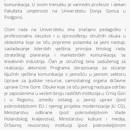
komunikacija. U ovom trenutku je vanredni profesor i dekan
Fakulteta umjetnosti na Univerzitetu Donja Gorica u
Podgorici.
Osim rada na Univerzitetu ima značajno pedagoško i
profesionalno iskustvo i u sprovođenju stručnih obuka u
oblastima koje se tiču pripreme polaznika za javni nastup,
savladavanje liderskih vještina, principa timskog rada,
strateškog planiranja i marketinških komunikacija, te
kreativnih industrija. Član je stručnog tima zaduženog za
realizaciju aktivnosti Programa obrazovanja za sticanje
ključnih vještina komunikacija s javnošću u javnom sektoru
Uprave za ljudske resurse, samostalnog organa državne
uprave Crne Gore. Obuke koje se tiču javnog nastupa održao
je zaposlenima u većem broju različitih institucija u Crnoj Gori
i u Regionu, između ostalog u Javnoj upravi (pod
pokroviteljstvom EU i njenog projekta modernizacije JU CG),
Ministarstvu odbrane (pod pokroviteljstvom Vlade
Holandskog kraljevstva), Ministarstvu kulture i medija,
Državnoj revizorskoj instituciji (pod pokroviteljstvom