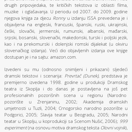
drugih pripovjedaka, te kritičkih tekstova iz oblasti filma,
muzike i oglašavanja. U periodu od 2007. do 2009. godine
njegova knjiga za djecu
Ronny
u izdanju ISSA prevedena je i
objavljena na engleski, francuski, španski, ruski, ukrajinski,
češki, slovački, jermenski, rumunski, albanski, mađarski,
srpski, bosanski, slovenački, makedonski, turski i poljski jezik,
kao i na prekomurski i dolenjski romski dijalekat (u okviru
slovenačkog izdanja). Veći dio objavljenih izdanja ove knjige
dostupan je i na sajtu: amazon.com.
Izvedeni su mu (odnosno snimljeni i prikazani) sljedeći
dramski tekstovi i scenarija:
Prevrtač (Dunek),
predstava je
premijerno izvedena 1998. godine u produkciji Dramskog
teatra iz Skoplja i do danas je postavljena na još pet
profesionalnih pozorišnih scena u regionu (Narodno
pozorište u Zrenjaninu, 2002; Akademija dramskih
umjetnosti u Tuzli, 2004; Crnogorsko narodno pozorište u
Podgorici, 2005; Slavija teatar u Beogradu, 2005; Narodni
teatar u Skoplju, u koprodukciji sa Scenom Nušić, 2006);
999
experiment
(na osnovu motiva dramskog teksta
Olovni vojnik
),