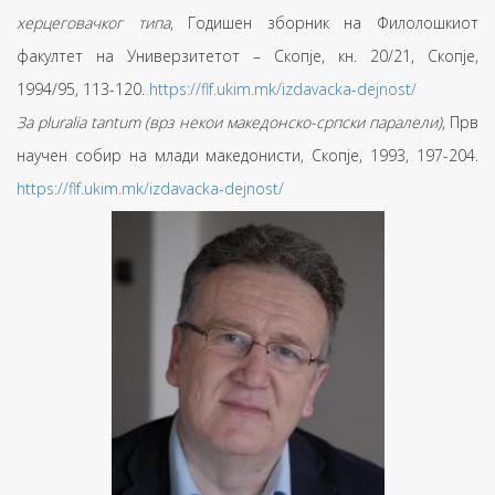
херцеговачког типа
, Годишен зборник на Филолошкиот
факултет на Универзитетот – Скопје, кн. 20/21, Скопје,
1994/95, 113-120.
https://flf.ukim.mk/izdavacka-dejnost/
За pluralia tantum (врз некои македонско-српски паралели)
, Прв
научен собир на млади македонисти, Скопје, 1993, 197-204.
https://flf.ukim.mk/izdavacka-dejnost/