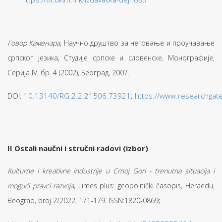
Говор Каменара
, Научно друштво за неговање и проучавање
српског језика, Студије српске и словенске, Монографије,
Серија IV, бр. 4 (2002), Београд, 2007.
DOI:
10.13140/RG.2.2.21506.73921
;
https://www.researchgat
II Ostali naučni i stručni radovi (izbor)
Kulturne i kreativne industrije u Crnoj Gori - trenutna situacija i
mogući pravci razvoja
, Limes plus: geopolitički časopis, Heraedu,
Beograd, broj 2/2022, 171-179. ISSN:1820-0869;