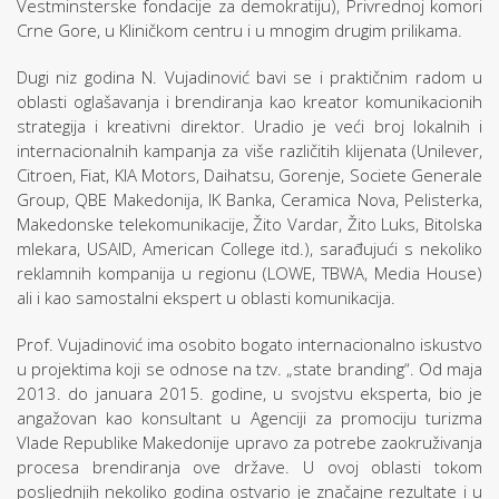
Vestminsterske fondacije za demokratiju), Privrednoj komori
Crne Gore, u Kliničkom centru i u mnogim drugim prilikama.
Dugi niz godina N. Vujadinović bavi se i praktičnim radom u
oblasti oglašavanja i brendiranja kao kreator komunikacionih
strategija i kreativni direktor. Uradio je veći broj lokalnih i
internacionalnih kampanja za više različitih klijenata (Unilever,
Citroen, Fiat, KIA Motors, Daihatsu, Gorenje, Societe Generale
Group, QBE Makedonija, IK Banka, Ceramica Nova, Pelisterka,
Makedonske telekomunikacije, Žito Vardar, Žito Luks, Bitolska
mlekara, USAID, American College itd.), sarađujući s nekoliko
reklamnih kompanija u regionu (LOWE, TBWA, Media House)
ali i kao samostalni ekspert u oblasti komunikacija.
Prof. Vujadinović ima osobito bogato internacionalno iskustvo
u projektima koji se odnose na tzv. „state branding“. Od maja
2013. do januara 2015. godine, u svojstvu eksperta, bio je
angažovan kao konsultant u Agenciji za promociju turizma
Vlade Republike Makedonije upravo za potrebe zaokruživanja
procesa brendiranja ove države. U ovoj oblasti tokom
posljednjih nekoliko godina ostvario je značajne rezultate i u