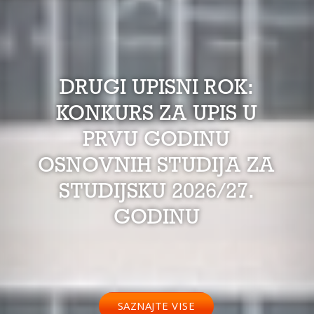
DRUGI UPISNI ROK:
KONKURS ZA UPIS U
PRVU GODINU
OSNOVNIH STUDIJA ZA
STUDIJSKU 2026/27.
GODINU
SAZNAJTE VISE