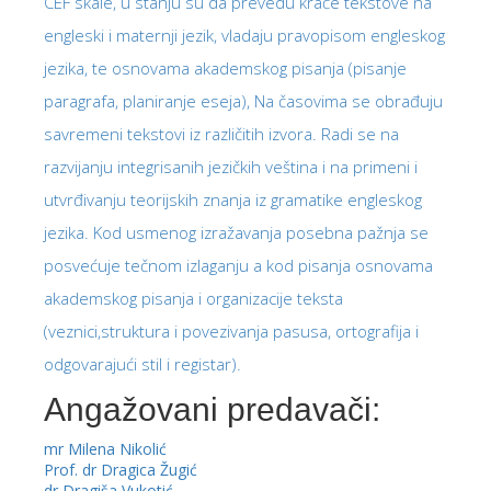
CEF skale, u stanju su da prevedu kraće tekstove na
engleski i maternji jezik, vladaju pravopisom engleskog
jezika, te osnovama akademskog pisanja (pisanje
paragrafa, planiranje eseja), Na časovima se obrađuju
savremeni tekstovi iz različitih izvora. Radi se na
razvijanju integrisanih jezičkih veština i na primeni i
utvrđivanju teorijskih znanja iz gramatike engleskog
jezika. Kod usmenog izražavanja posebna pažnja se
posvećuje tečnom izlaganju a kod pisanja osnovama
akademskog pisanja i organizacije teksta
(veznici,struktura i povezivanja pasusa, ortografija i
odgovarajući stil i registar).
Angažovani predavači:
mr Milena Nikolić
Prof. dr Dragica Žugić
dr Dragiša Vukotić