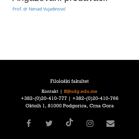
Prof. dr Nenad Vujadinović
Filološki fakultet
Kontakt
|
ff@udg.edu.me
‎+382-(0)20-410-777‎ | ‎+382-(0)20-410-766‎
Oktoih 1, 81000 Podgorica, Crna Gora