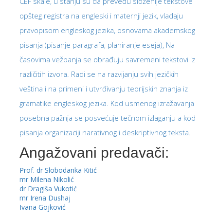
CEF skale, u stanju su da prevedu složenije tekstove
opšteg registra na engleski i maternji jezik, vladaju
pravopisom engleskog jezika, osnovama akademskog
pisanja (pisanje paragrafa, planiranje eseja), Na
časovima vežbanja se obrađuju savremeni tekstovi iz
različitih izvora. Radi se na razvijanju svih jezičkih
veština i na primeni i utvrđivanju teorijskih znanja iz
gramatike engleskog jezika. Kod usmenog izražavanja
posebna pažnja se posvećuje tečnom izlaganju a kod
pisanja organizaciji narativnog i deskriptivnog teksta.
Angažovani predavači:
Prof. dr Slobodanka Kitić
mr Milena Nikolić
dr Dragiša Vukotić
mr Irena Dushaj
Ivana Gojković