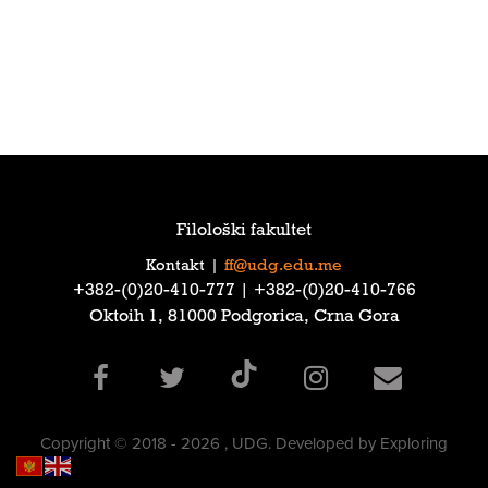
Filološki fakultet
Kontakt
|
ff@udg.edu.me
‎+382-(0)20-410-777‎ | ‎+382-(0)20-410-766‎
Oktoih 1, 81000 Podgorica, Crna Gora
Copyright © 2018 - 2026 , UDG. Developed by Exploring