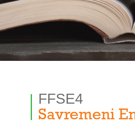
FFSE4
Savremeni En