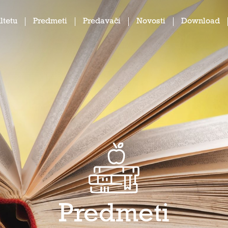
ltetu
Predmeti
Predavači
Novosti
Download
Predmeti