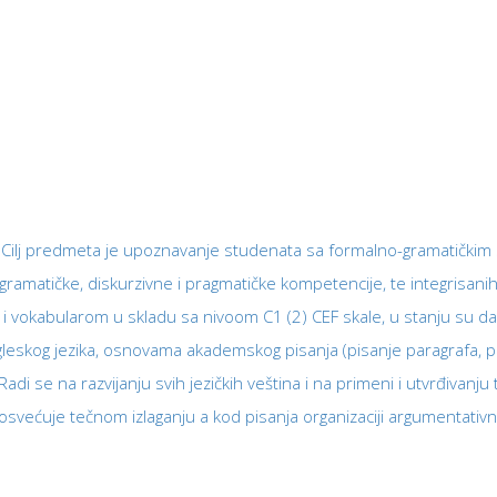
: Cilj predmeta je upoznavanje studenata sa formalno-gramatičkim
je gramatičke, diskurzivne i pragmatičke kompetencije, te integrisa
i vokabularom u skladu sa nivoom C1 (2) CEF skale, u stanju su da
ngleskog jezika, osnovama akademskog pisanja (pisanje paragrafa, 
Radi se na razvijanju svih jezičkih veština i na primeni i utvrđivanju
većuje tečnom izlaganju a kod pisanja organizaciji argumentativn