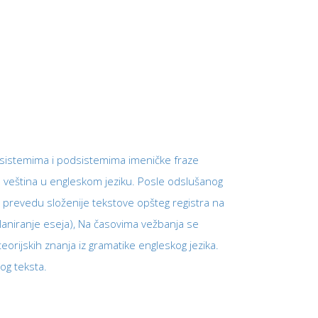
 sistemima i podsistemima imeničke fraze
nih veština u engleskom jeziku. Posle odslušanog
 prevedu složenije tekstove opšteg registra na
planiranje eseja), Na časovima vežbanja se
 teorijskih znanja iz gramatike engleskog jezika.
og teksta.