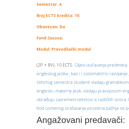
Semestar: 4
Broj ECTS kredita: 10
Obavezan: Da
Fond časova:
Modul: Prevodilački modul
(2P + 8V), 10 ECTS.
Ciljevi izučavanja predmeta
engleskog jezika , kao i i sistematično razvijan
četvrtog semestra studenti vladaju gramatikom 
engleski i maternji jezik, vladaju pravopisom e
obrađuju savremeni tekstovi iz različitih izvora. 
Kod usmenog izražavanja posebna pažnja se pos
Angažovani predavači: