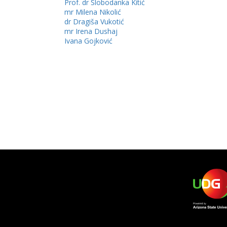
Prof. dr Slobodanka Kitić
mr Milena Nikolić
dr Dragiša Vukotić
mr Irena Dushaj
Ivana Gojković