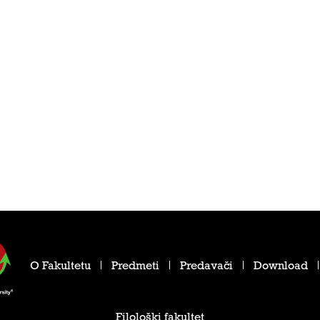
O Fakultetu
Predmeti
Predavači
Download
Filološki fakultet