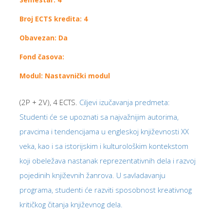
Broj ECTS kredita: 4
Obavezan: Da
Fond časova:
Modul: Nastavnički modul
(2P + 2V), 4 ECTS.
Ciljevi izučavanja predmeta:
Studenti će se upoznati sa najvažnijim autorima,
pravcima i tendencijama u engleskoj književnosti XX
veka, kao i sa istorijskim i kulturološkim kontekstom
koji obeležava nastanak reprezentativnih dela i razvoj
pojedinih književnih žanrova. U savladavanju
programa, studenti će razviti sposobnost kreativnog
kritičkog čitanja književnog dela.