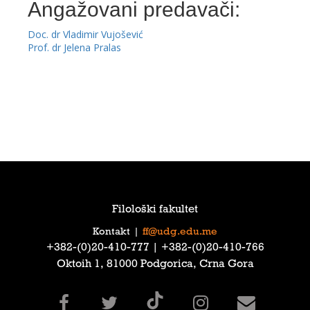
Angažovani predavači:
Doc. dr Vladimir Vujošević
Prof. dr Jelena Pralas
Filološki fakultet
Kontakt
|
ff@udg.edu.me
‎+382-(0)20-410-777‎ | ‎+382-(0)20-410-766‎
Oktoih 1, 81000 Podgorica, Crna Gora