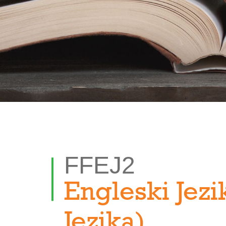
FFEJ2
Engleski Jezi
Jezika)