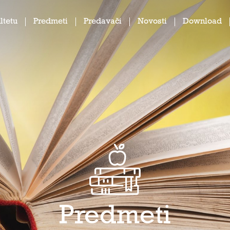
ltetu
Predmeti
Predavači
Novosti
Download
Predmeti