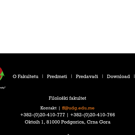
O Fakultetu
Predmeti
Predavači
Download
Filološki fakultet
Kontakt
|
ff@udg.edu.me
‎+382-(0)20-410-777‎ | ‎+382-(0)20-410-766‎
Oktoih 1, 81000 Podgorica, Crna Gora